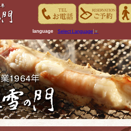
language
Select Language
▼