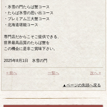
・氷雪の門たらば蟹コース
・たらば氷雪の思い出コース
・プレミアム三大蟹コース
・北海道堪能コース
専門店だからこそご提供できる、
世界最高品質のたらば蟹を
この機会に是非ご賞味下さい。
2025年8月1日 氷雪の門
< 前へ
一覧へ
次へ >
▲ページの先頭へ戻る