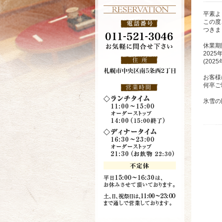
平素よ
この度
つきま
休業期
2025
(202
お客様
何卒ご
氷雪の