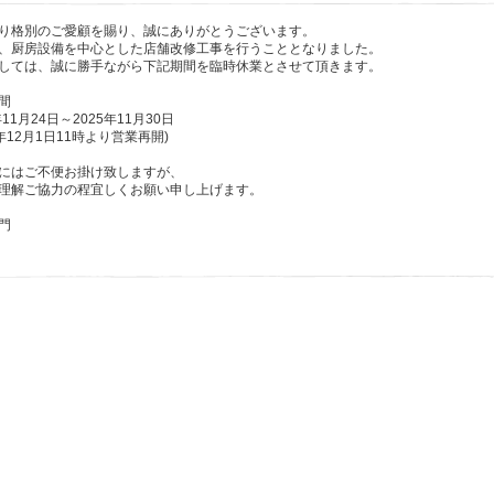
り格別のご愛顧を賜り、誠にありがとうございます。
、厨房設備を中心とした店舗改修工事を行うこととなりました。
しては、誠に勝手ながら下記期間を臨時休業とさせて頂きます。
間
年11月24日～2025年11月30日
5年12月1日11時より営業再開)
にはご不便お掛け致しますが、
理解ご協力の程宜しくお願い申し上げます。
門